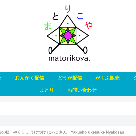
た
おんがく配信
どうが配信
がくふ販売
まとり
お問い合わせ
No.42 やくしょ うけつけ にゃこさん Yakusho uketsuke Nyakosan