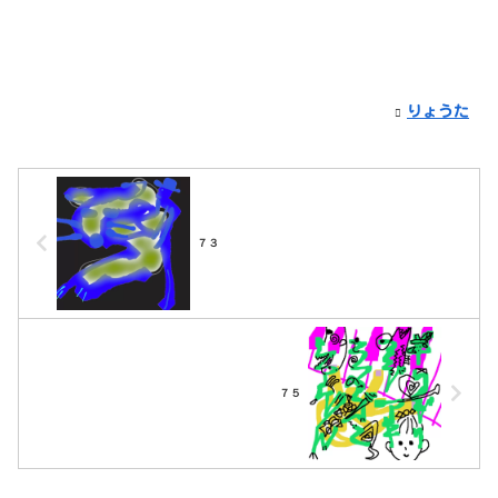
りょうた
７３
７５