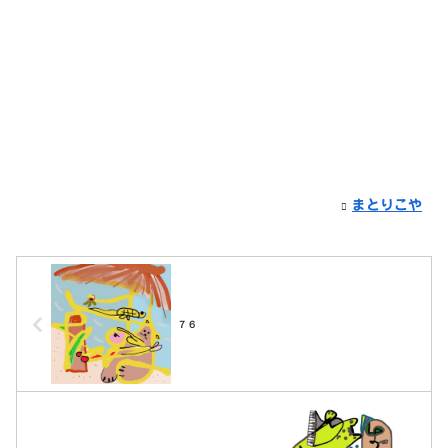
まとりこや
７６