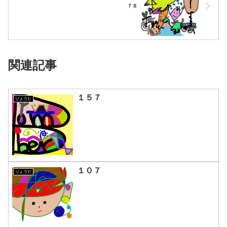
７８
関連記事
１５７
りょうた
１０７
りょうた