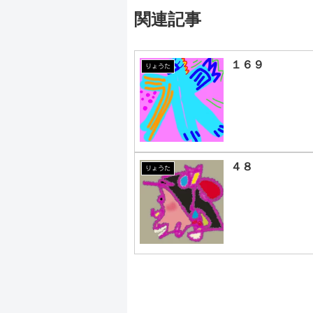
関連記事
１６９
りょうた
４８
りょうた