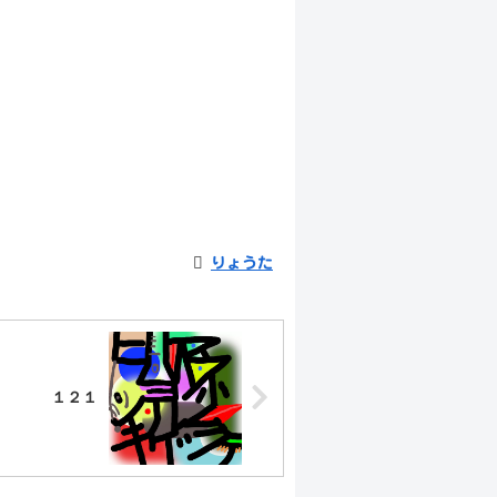
りょうた
１２１