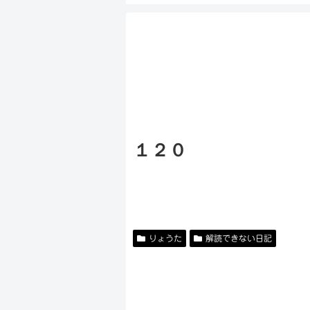
１２０
りょうた
解読できない日記