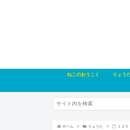
ねこのおうこく
りょう
ホーム
りょうた
１２０