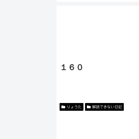
１６０
りょうた
解読できない日記