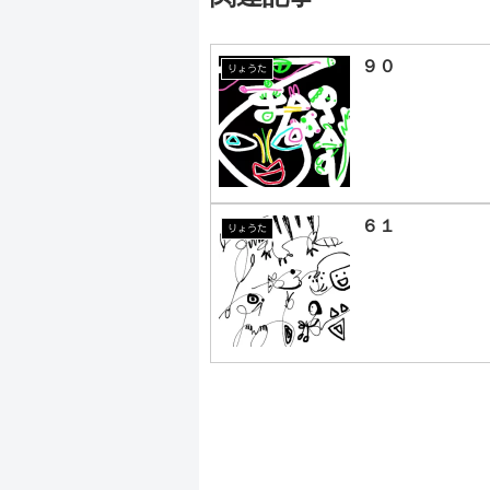
９０
りょうた
６１
りょうた