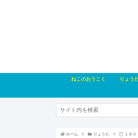
ねこのおうこく
りょう
ホーム
りょうた
１６０