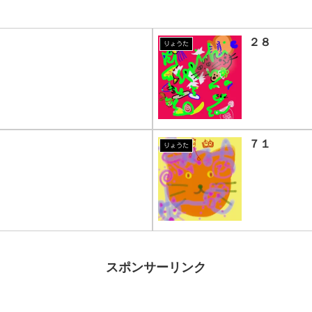
２８
りょうた
７１
りょうた
スポンサーリンク