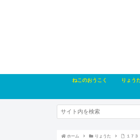
ねこのおうこく
りょう
ホーム
りょうた
１７３