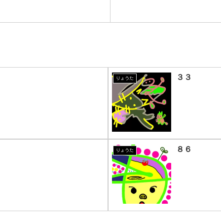
３３
りょうた
８６
りょうた