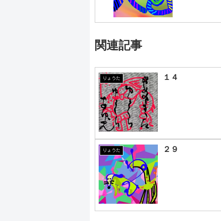
関連記事
１４
りょうた
２９
りょうた