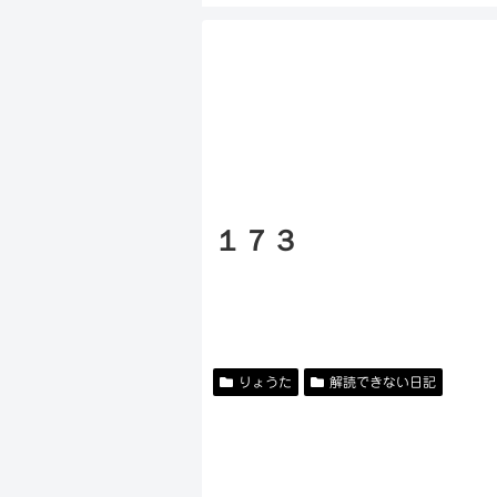
１７３
りょうた
解読できない日記