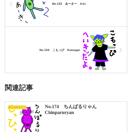
No.152 あーきー A-ki-
No.154 こもっぴ Komoppi
関連記事
No.174 ちんぱるりゃん
ねこのおうこく
Chinparuryan