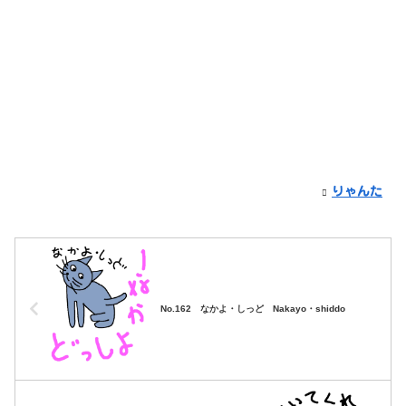
りゃんた
No.162 なかよ・しっど Nakayo・shiddo