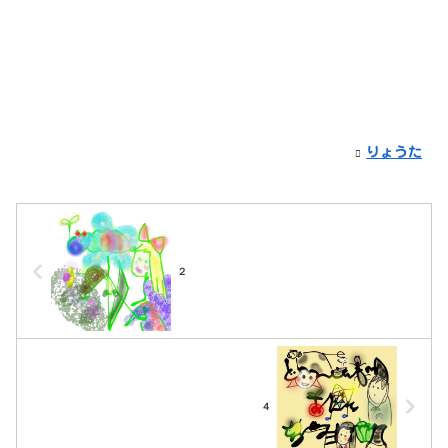
りょうた
２
４