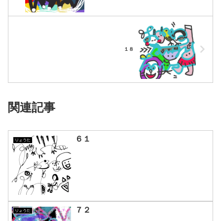
１８
関連記事
６１
りょうた
７２
りょうた