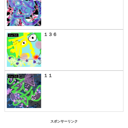
１３６
りょうた
１１
りょうた
スポンサーリンク