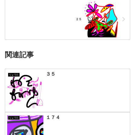
２５
関連記事
３５
りょうた
１７４
りょうた