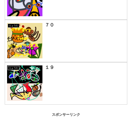
７０
りょうた
１９
りょうた
スポンサーリンク