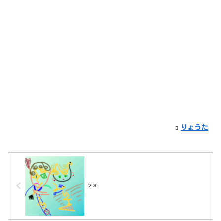
りょうた
２３