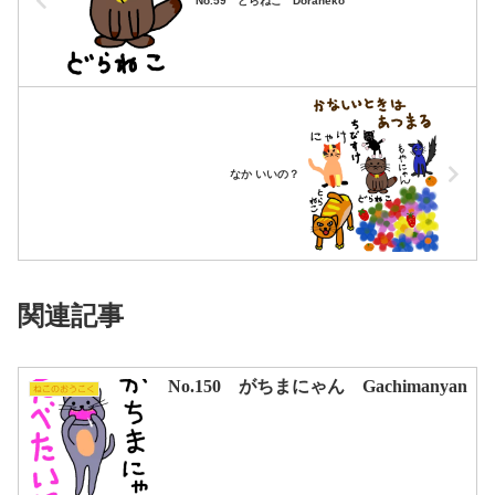
No.59 どらねこ Doraneko
なか いいの？
関連記事
No.150 がちまにゃん Gachimanyan
ねこのおうこく