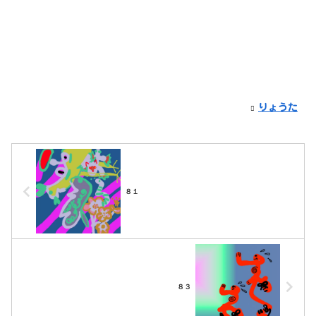
りょうた
８１
８３