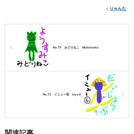
りゃんた
No.70 みどりねこ Midorineko
No.72 イニュー⑥ Inyu-6
関連記事