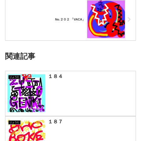
No.２０２ 「VACA」
関連記事
１８４
りょうた
１８７
りょうた