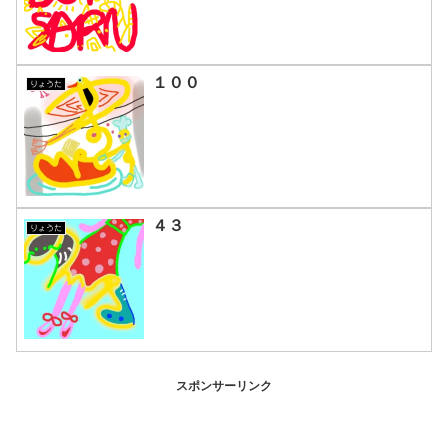
１００
りょうた
４３
りょうた
スポンサーリンク